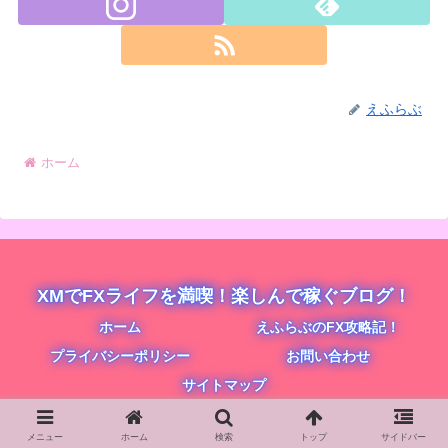
えふらぶ
ホーム
XMでFXライフを満喫！楽しんで稼ぐブログ！
ホーム
えふらぶのFX攻略記！
プライバシーポリシー
お問い合わせ
サイトマップ
© 2020 XMでFXライフを満喫！楽しんで稼ぐブログ！.
メニュー
ホーム
検索
トップ
サイドバー