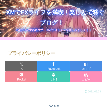
XMでFXライフを満喫！楽しんで稼ぐ
ブログ！
XMはFXの世界最大手。XMでFXライフを楽しみましょう！
プライバシーポリシー
X
Facebook
はてブ
Pocket
LINE
コピー
2021.05.23