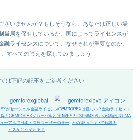
ございませんか？もしそうなら、あなたは正しい場
制当局
を保有しているか、国によって
ライセンス
が
金融ライセンス
について、なぜそれが重要なのか、
く、すべての答えを探してみましょう！
ては下記の記事をご参考ください。
OREXがセーシェル金融ライセンス（SD1
GEMFOREXは怪しい？金融ライセンス
取得！GEMFOREXグローバルとは？サ
「NZFSP:FSP564306」の信頼性＆FMA
ニューアルで日本・海外ユーザーのサー
との違いについて解説！
ビスがどう変わる？