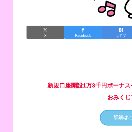
X
Facebook
はてブ
新規口座開設1万3千円ボーナス+
おみくじ
詳細は