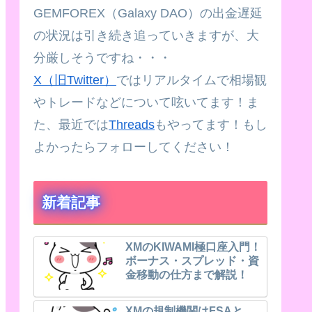
GEMFOREX（Galaxy DAO）の出金遅延
の状況は引き続き追っていきますが、大
分厳しそうですね・・・
X（旧Twitter）
ではリアルタイムで相場観
やトレードなどについて呟いてます！ま
た、最近では
Threads
もやってます！もし
よかったらフォローしてください！
新着記事
XMのKIWAMI極口座入門！
ボーナス・スプレッド・資
金移動の仕方まで解説！
XMの規制機関はFSAと