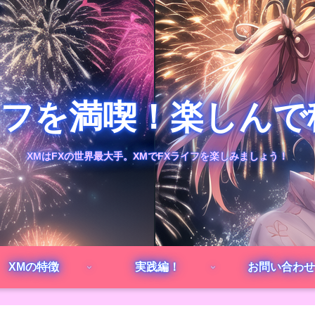
イフを満喫！楽しん
XMはFXの世界最大手。XMでFXライフを楽しみましょう！
XMの特徴
実践編！
お問い合わせ