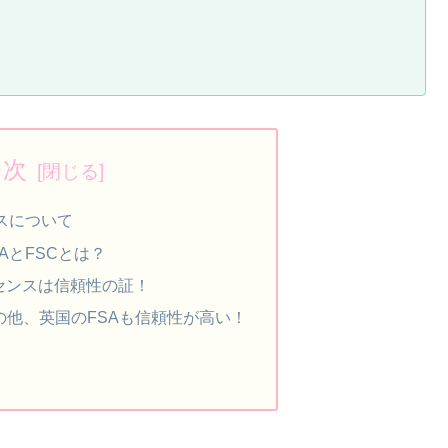
目次
スについて
AとFSCとは？
センスは信頼性の証！
Cの他、英国のFSAも信頼性が高い！