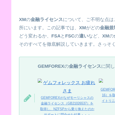
XM
の
金融ライセンス
について、ご不明な点は
所にいます。この記事では、
XM
がどの
金融規
どう変わるか、
FSA
と
FSC
の
違い
など、
XM
の
そのすべてを徹底解説していきます。さっそ
GEMFOREX
の
金融ライセンス
に関し
GEMF
16）を
GEMFOREXがなぜモーリシャスの
イトリ
金融ライセンス（GB21026537）を
取得し、NZFSPから乗り換えたのか
サポートに問合せた結果・・・